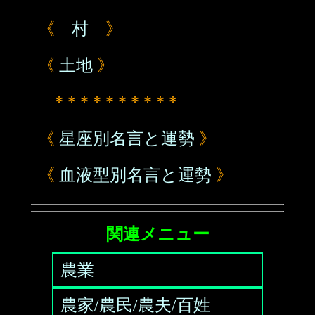
《
村
》
《
土地
》
* * * * * * * * * *
《
星座別名言と運勢
》
《
血液型別名言と運勢
》
関連メニュー
農業
農家/農民/農夫/百姓