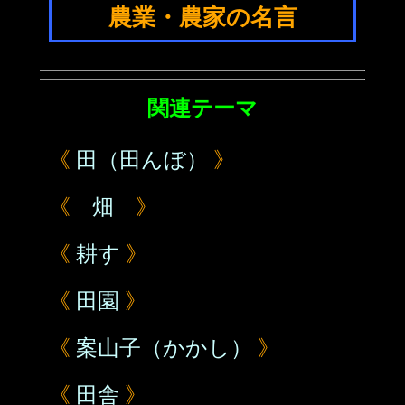
農業・農家の名言
関連テーマ
《
田（田んぼ）
》
《
畑
》
《
耕す
》
《
田園
》
《
案山子（かかし）
》
《
田舎
》