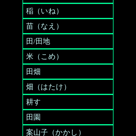
稲（いね）
苗（なえ）
田/田地
米（こめ）
田畑
畑（はたけ）
耕す
田園
案山子（かかし）