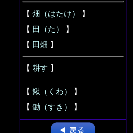
【
畑（はたけ）
】
【
田（た）
】
【
田畑
】
【
耕す
】
【
鍬（くわ）
】
【
鋤（すき）
】