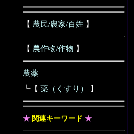
【
農民/農家/百姓
】
【
農作物/作物
】
農薬
┗【
薬（くすり）
】
★
関連キーワード
★