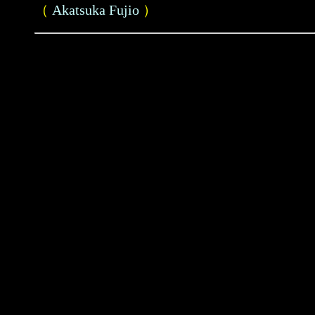
（
Akatsuka Fujio
）