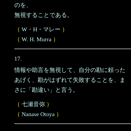
のを、
無視することである。
（
W・H・マレー
）
（
W. H. Murra
）
17.
情報や助言を無視して、自分の勘に頼った
あげく、勘がはずれて失敗することを、ま
さに「勘違い」と言う。
（
七瀬音弥
）
（
Nanase Otoya
）