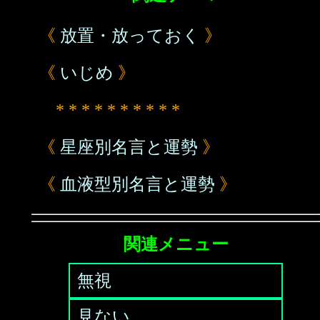
《
放置・放っておく
》
《
いじめ
》
* * * * * * * * * *
《
星座別名言と運勢
》
《
血液型別名言と運勢
》
関連メニュー
無視
見ない