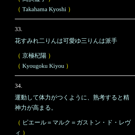
（
Takahama Kyoshi
）
33.
花すみれ二りんは可愛ゆ三りんは派手
（
京極杞陽
）
（
Kyougoku Kiyou
）
34.
運動して体力がつくように、熟考すると精
神力が高まる。
（
ピエール＝マルク＝ガストン・ド・レヴ
ィ
）