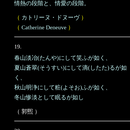
情熱の段階と、情愛の段階。
（
カトリーヌ・ドヌーヴ
）
（
Catherine Deneuve
）
19.
春山淡冶(たんや)にして笑ふが如く、
夏山蒼翠(そうすい)にして滴(したた)るが如
く、
秋山明浄にして粧(よそお)ふが如く、
冬山惨淡として眠るが如し
（ 郭煕 ）