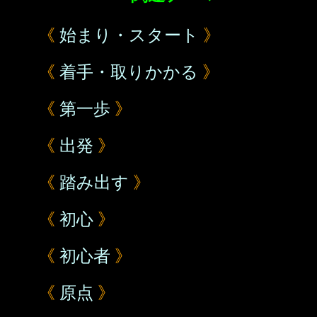
《
始まり・スタート
》
《
着手・取りかかる
》
《
第一歩
》
《
出発
》
《
踏み出す
》
《
初心
》
《
初心者
》
《
原点
》