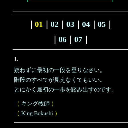
｜
01
｜
02
｜
03
｜
04
｜
05
｜
｜
06
｜
07
｜
1.
疑わずに最初の一段を登りなさい。
階段のすべてが見えなくてもいい。
とにかく最初の一歩を踏み出すのです。
（
キング牧師
）
（
King Bokushi
）