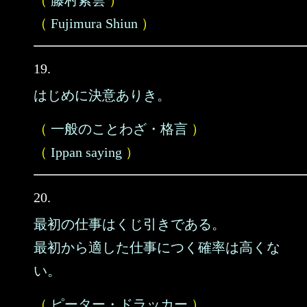
（
藤村紫雲
）
（
Fujimura Shiun
）
19.
はじめに決意ありき。
（
一般のことわざ・格言
）
（
Ippan saying
）
20.
最初の仕事はくじ引きである。
最初から適した仕事につく確率は高くな
い。
（
ピーター・ドラッカー
）