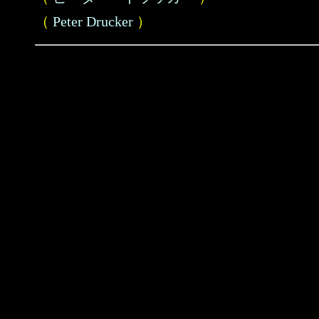
（
Peter Drucker
）