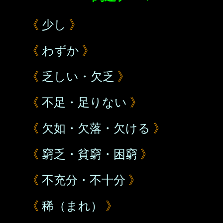
《
少し
》
《
わずか
》
《
乏しい・欠乏
》
《
不足・足りない
》
《
欠如・欠落・欠ける
》
《
窮乏・貧窮・困窮
》
《
不充分・不十分
》
《
稀（まれ）
》