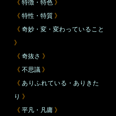
《
特徴・特色
》
《
特性・特質
》
《
奇妙・変・変わっていること
》
《
奇抜さ
》
《
不思議
》
《
ありふれている・ありきた
り
》
《
平凡・凡庸
》