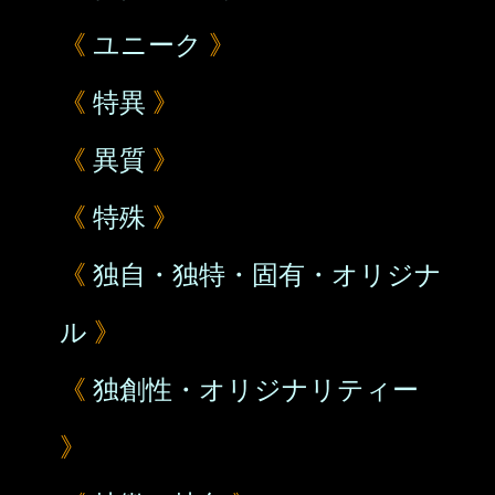
《
ユニーク
》
《
特異
》
《
異質
》
《
特殊
》
《
独自・独特・固有・オリジナ
ル
》
《
独創性・オリジナリティー
》