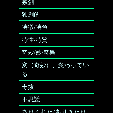
独創
独創的
特徴/特色
特性/特質
奇妙/妙/奇異
変（奇妙）、変わってい
る
奇抜
不思議
ありふれた/ありきたり