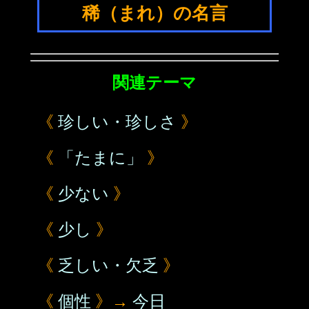
稀（まれ）の名言
関連テーマ
《
珍しい・珍しさ
》
《
「たまに」
》
《
少ない
》
《
少し
》
《
乏しい・欠乏
》
《
個性
》→
今日