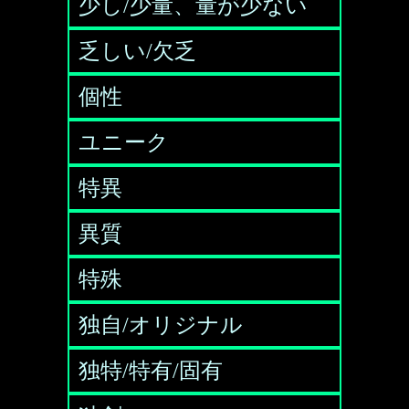
少し/少量、量が少ない
乏しい/欠乏
個性
ユニーク
特異
異質
特殊
独自/オリジナル
独特/特有/固有