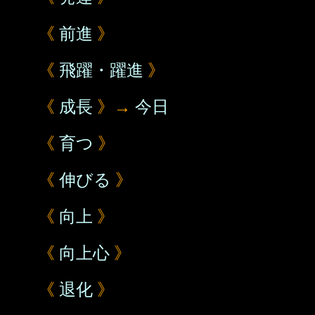
《
前進
》
《
飛躍・躍進
》
《
成長
》→
今日
《
育つ
》
《
伸びる
》
《
向上
》
《
向上心
》
《
退化
》