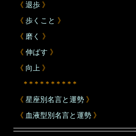
《
退歩
》
《
歩くこと
》
《
磨く
》
《
伸ばす
》
《
向上
》
* * * * * * * * * *
《
星座別名言と運勢
》
《
血液型別名言と運勢
》