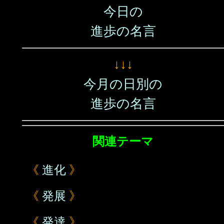
今日の
進歩の名言
↓↓↓
今月の日別の
進歩の名言
関連テーマ
《
進化
》
《
発展
》
《
発達
》