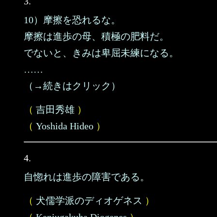
3.
10）摩擦を恐れるな。
摩擦は進歩の母、積極の肥料だ。
でないと、きみは卑屈未練になる。
……
（→続きはクリック）
（
吉田秀雄
）
（
Yoshida Hideo
）
4.
自惚れは進歩の障害である。
（
犬儒学派のディオゲネス
）