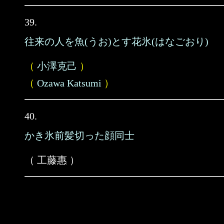
39.
往来の人を魚(うお)とす花氷(はなごおり)
（
小澤克己
）
（
Ozawa Katsumi
）
40.
かき氷前髪切った顔同士
（ 工藤惠 ）