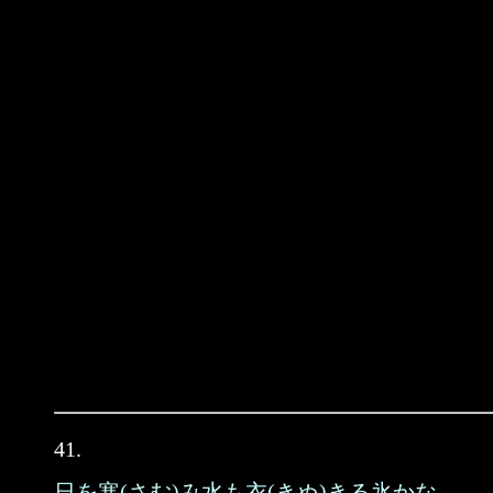
41.
日を寒(さむ)み水も衣(きぬ)きる氷かな