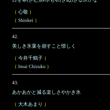
（
心敬
）
（
Shinkei
）
42.
美しき氷菓を崩すこと惜しく
（
今井千鶴子
）
（
Imai Chizuko
）
43.
あかあかと減る楽しさやかき氷
（
大木あまり
）