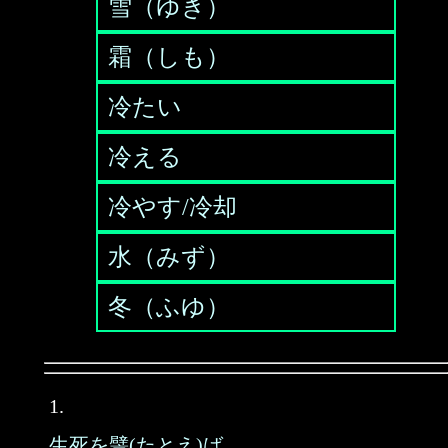
雪（ゆき）
霜（しも）
冷たい
冷える
冷やす/冷却
水（みず）
冬（ふゆ）
1.
生死を譬(たとえ)ば、