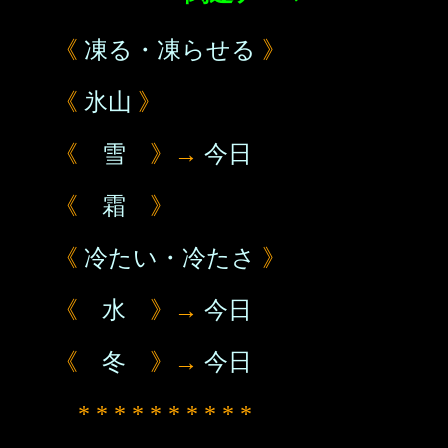
《
凍る・凍らせる
》
《
氷山
》
《
雪
》→
今日
《
霜
》
《
冷たい・冷たさ
》
《
水
》→
今日
《
冬
》→
今日
* * * * * * * * * *