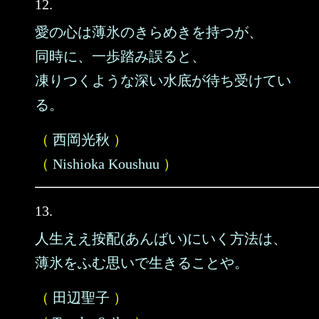
12.
愛の心は薄氷のきらめきを持つが、
同時に、一歩踏み誤ると、
凍りつくような深い水底が待ち受けてい
る。
（
西岡光秋
）
（
Nishioka Koushuu
）
13.
人生ええ按配(あんばい)にいく方法は、
薄氷をふむ思いで生きることや。
（
田辺聖子
）