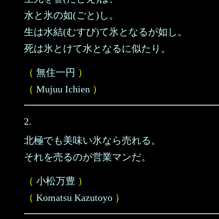
水と氷の如(ごと)し。
生は水結(むすび)て氷となるが如し。
死は氷とけて水となるに似たり。
（
無住一円
）
（
Mujuu Ichien
）
2.
北極でも美味い氷なら売れる。
それを売るのが営業マンだ。
（
小松万豊
）
（
Komatsu Kazutoyo
）