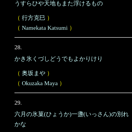
うすらひや天地もまた浮けるもの
（
行方克巳
）
（
Namekata Katsumi
）
28.
かき氷くづしどうでもよかりけり
（
奥坂まや
）
（
Okuzaka Maya
）
29.
六月の氷菓(ひょうか)一盞(いっさん)の別れ
かな