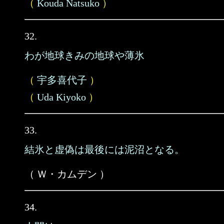
（
Kouda Natsuko
）
32.
わが地球きみの地球や薄氷
（
宇多喜代子
）
（
Uda Kiyoko
）
33.
結氷と虚偽は最後には泥沼となる。
（ Ｗ・カムデン ）
34.