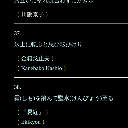
お互いにそれは言わずにかき氷
（ 川阪京子 ）
37.
氷上に転ぶと思ひ転びけり
（
金箱戈止夫
）
（
Kanebako Kashio
）
38.
霜(しも)を踏んで堅氷(けんびょう)至る
（
『易経』
）
（
Ekikyou
）