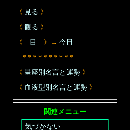
《
見る
》
《
観る
》
《
目
》→
今日
* * * * * * * * * *
《
星座別名言と運勢
》
《
血液型別名言と運勢
》
関連メニュー
気づかない