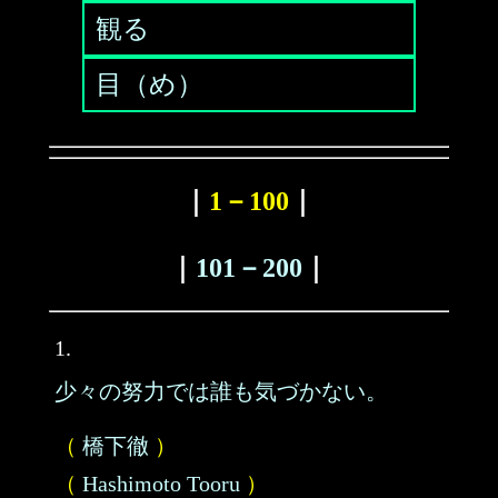
観る
目（め）
｜
1－100
｜
｜
101－200
｜
1.
少々の努力では誰も気づかない。
（
橋下徹
）
（
Hashimoto Tooru
）