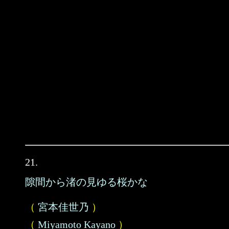
21.
隙間から渚の見ゆる桜かな
（
宮本佳世乃
）
（
Miyamoto Kayano
）