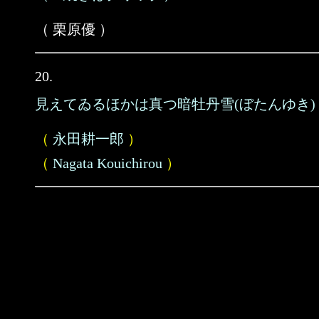
（ 栗原優 ）
20.
見えてゐるほかは真つ暗牡丹雪(ぼたんゆき)
（
永田耕一郎
）
（
Nagata Kouichirou
）