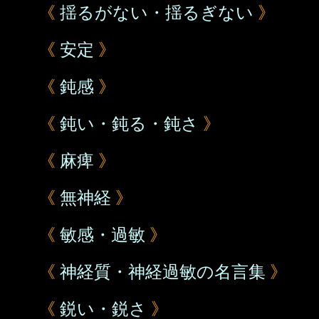
《
揺るがない・揺るぎない
》
《
安定
》
《
鈍感
》
《
鈍い・鈍る・鈍さ
》
《
麻痺
》
《
無神経
》
《
敏感・過敏
》
《
神経質・神経過敏の名言集
》
《
鋭い・鋭さ
》