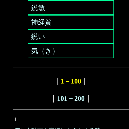
鋭敏
神経質
鋭い
気（き）
｜
1－100
｜
｜
101－200
｜
1.