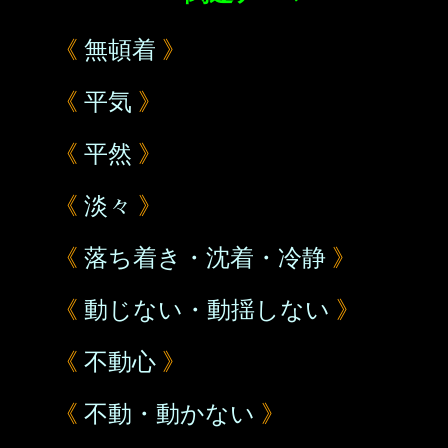
《
無頓着
》
《
平気
》
《
平然
》
《
淡々
》
《
落ち着き・沈着・冷静
》
《
動じない・動揺しない
》
《
不動心
》
《
不動・動かない
》