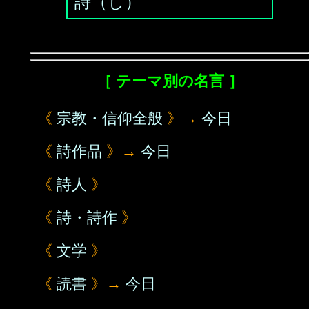
詩（し）
［ テーマ別の名言 ］
《
宗教・信仰全般
》→
今日
《
詩作品
》→
今日
《
詩人
》
《
詩・詩作
》
《
文学
》
《
読書
》→
今日