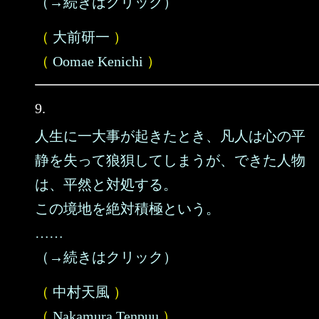
（→続きはクリック）
（
大前研一
）
（
Oomae Kenichi
）
9.
人生に一大事が起きたとき、凡人は心の平
静を失って狼狽してしまうが、できた人物
は、平然と対処する。
この境地を絶対積極という。
……
（→続きはクリック）
（
中村天風
）
（
Nakamura Tenpuu
）