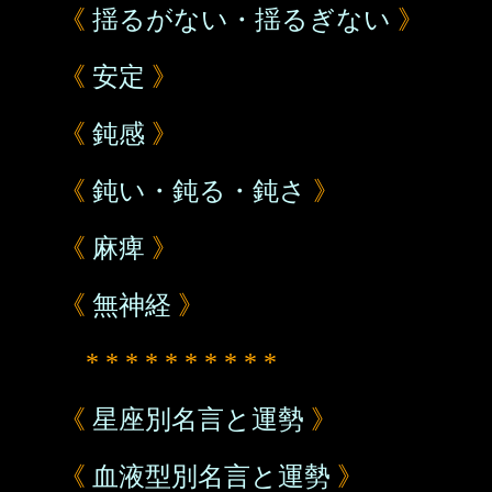
《
揺るがない・揺るぎない
》
《
安定
》
《
鈍感
》
《
鈍い・鈍る・鈍さ
》
《
麻痺
》
《
無神経
》
* * * * * * * * * *
《
星座別名言と運勢
》
《
血液型別名言と運勢
》