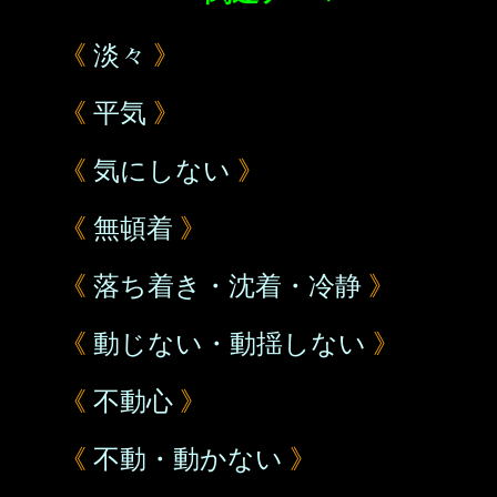
《
淡々
》
《
平気
》
《
気にしない
》
《
無頓着
》
《
落ち着き・沈着・冷静
》
《
動じない・動揺しない
》
《
不動心
》
《
不動・動かない
》