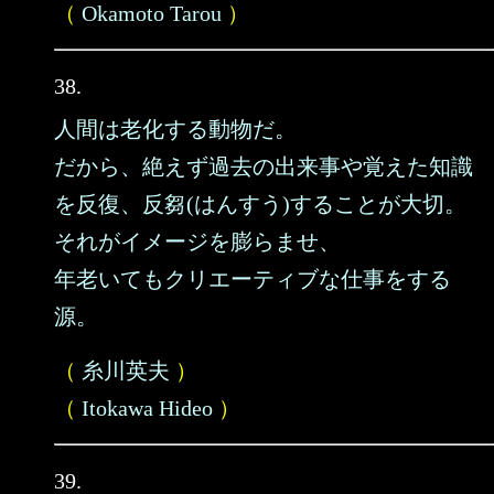
（
Okamoto Tarou
）
38.
人間は老化する動物だ。
だから、絶えず過去の出来事や覚えた知識
を反復、反芻(はんすう)することが大切。
それがイメージを膨らませ、
年老いてもクリエーティブな仕事をする
源。
（
糸川英夫
）
（
Itokawa Hideo
）
39.