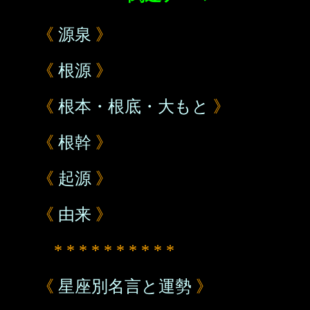
《
源泉
》
《
根源
》
《
根本・根底・大もと
》
《
根幹
》
《
起源
》
《
由来
》
* * * * * * * * * *
《
星座別名言と運勢
》