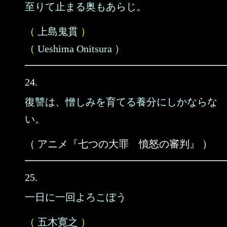
至りて止まる奥もあらじ。
（
上島鬼貫
）
（
Ueshima Onitsura
）
24.
復讐は、憎しみを育てる養分にしかならな
い。
（ アニメ『七つの大罪 憤怒の審判』 ）
25.
一日に一回よろこぼう
（
五木寛之
）