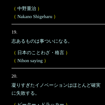
（
中野重治
）
（
Nakano Shigeharu
）
19.
志あるものは事ついになる。
（
日本のことわざ・格言
）
（
Nihon saying
）
20.
凝りすぎたイノベーションはほとんど確実
に失敗する。
（
ピーター・ドラッカー
）