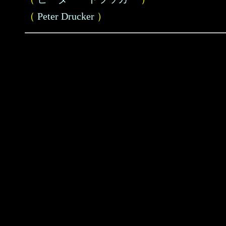
（
Peter Drucker
）