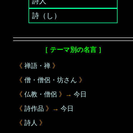
詩人
詩（し）
［ テーマ別の名言 ］
《
禅語・禅
》
《
僧・僧侶・坊さん
》
《
仏教・僧侶
》→
今日
《
詩作品
》→
今日
《
詩人
》