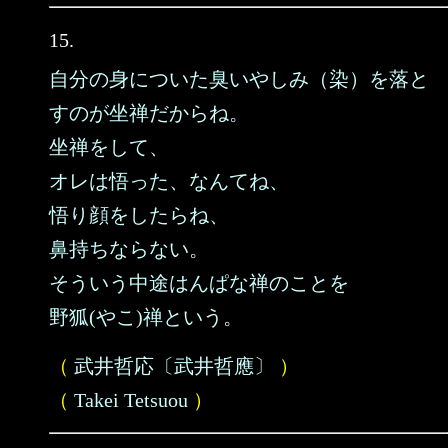
15.
自分の身についた臭いやしみ（染）を落と
すのが坐禅だからね。
坐禅をして、
オレは悟った、なんてね、
悟り顔をしたらね、
鼻持ちならない。
そういう中途はんぱな禅のことを
野狐(やこ)禅という。
（
武井哲応〔武井哲應〕
）
（
Takei Tetsuou
）