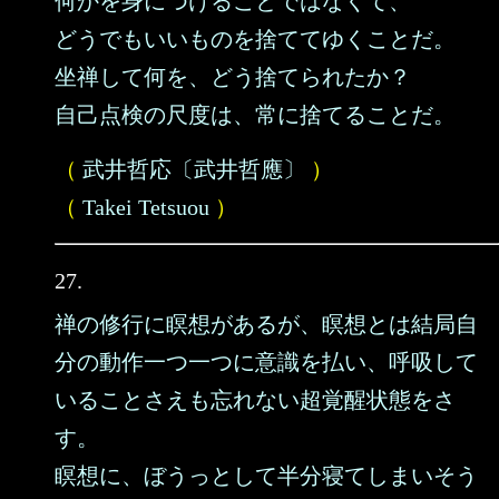
何かを身につけることではなくて、
どうでもいいものを捨ててゆくことだ。
坐禅して何を、どう捨てられたか？
自己点検の尺度は、常に捨てることだ。
（
武井哲応〔武井哲應〕
）
（
Takei Tetsuou
）
27.
禅の修行に瞑想があるが、瞑想とは結局自
分の動作一つ一つに意識を払い、呼吸して
いることさえも忘れない超覚醒状態をさ
す。
瞑想に、ぼうっとして半分寝てしまいそう