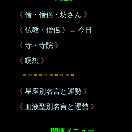
《
僧・僧侶・坊さん
》
《
仏教・僧侶
》→
今日
《
寺・寺院
》
《
瞑想
》
* * * * * * * * * *
《
星座別名言と運勢
》
《
血液型別名言と運勢
》
関連メニュー