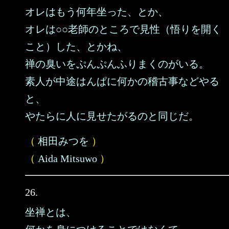
オレはもう何年坐った、とか、
オレは○○老師のところで見性（悟りを開く
こと）した、とかね、
禅の臭いをぷんぷんふりまくのがいる。
素人が中途はんぱに何かの稽古事などやる
と、
やたらに人に見せたがるのと同じだ。
（
相田みつを
）
（
Aida Mitsuwo
）
26.
坐禅とは、