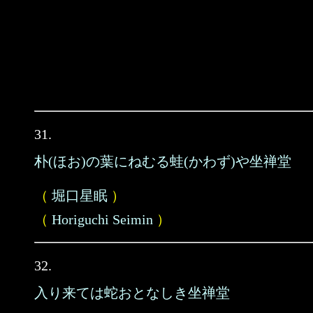
31.
朴(ほお)の葉にねむる蛙(かわず)や坐禅堂
（
堀口星眠
）
（
Horiguchi Seimin
）
32.
入り来ては蛇おとなしき坐禅堂