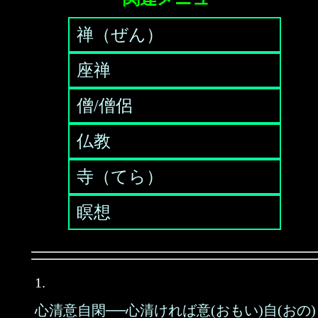
禅（ぜん）
座禅
僧/僧侶
仏教
寺（てら）
瞑想
1.
心清意自閑──心清ければ意(おもい)自(おの)