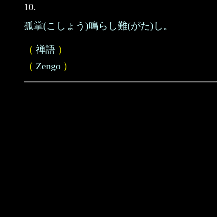
10.
孤掌(こしょう)鳴らし難(がた)し。
（
禅語
）
（
Zengo
）