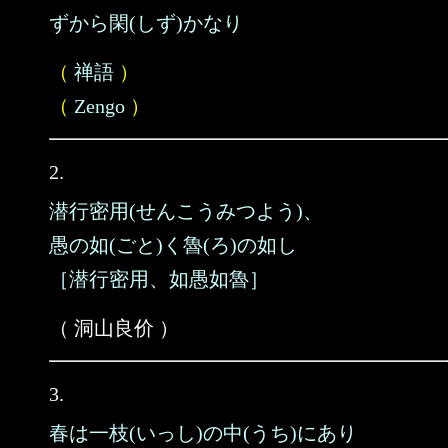
ずから閑(しず)かなり
（
禅語
）
（
Zengo
）
2.
潜行密用(せんこうみつよう)、
愚の如(ごと)く魯(ろ)の如し
［潜行密用、如愚如魯］
（ 洞山良价 ）
3.
春は一枝(いっし)の中(うち)にあり