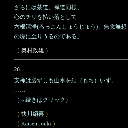
さらには茶道、禅道同様、
心のチリを払い落として
六根清浄(ろっこんしょうじょう)、無念無想
の境に至りうるのである。
（ 奥村政雄 ）
20.
安禅は必ずしも山水を須（もち）いず。
……
（→続きはクリック）
（
快川紹喜
）
（
Kaisen Jouki
）