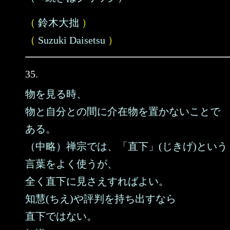
（
鈴木大拙
）
（
Suzuki Daisetsu
）
35.
物を見る時、
物と自分との間に介在物を置かないことで
ある。
（中略）禅宗では、「直下」(じきげ)という
言葉をよく使うが、
全く直下に見さえすればよい。
知慧(ちえ)や評判を持ち出すなら
直下ではない。