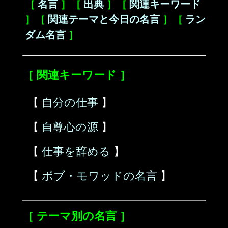
［
名言
］［
出典
］［
関連キーワード
］［
関連テーマと今日の名言
］［
ラン
ダム名言
］
［ 関連キーワード ］
【
自分の仕事
】
【
自尊心の源
】
【
仕事を辞める
】
【
ボブ・モワッドの名言
】
［ テーマ別の名言 ］