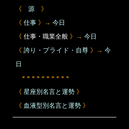
《
源
》
《
仕事
》→
今日
《
仕事・職業全般
》→
今日
《
誇り・プライド・自尊
》→
今
日
* * * * * * * * * *
《
星座別名言と運勢
》
《
血液型別名言と運勢
》