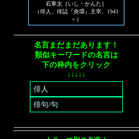
石寒太［いし・かんた］
（俳人、俳誌『炎環』主宰、1943
～）
名言まだまだあります！
類似キーワードの名言は
下の枠内をクリック
↓↓↓↓↓
俳人
俳句/句