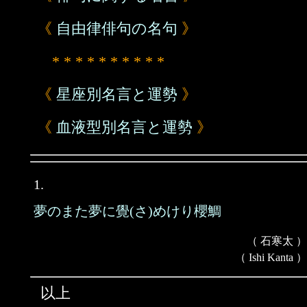
《
自由律俳句の名句
》
* * * * * * * * * *
《
星座別名言と運勢
》
《
血液型別名言と運勢
》
1.
夢のまた夢に覺(さ)めけり櫻鯛
（ 石寒太 ）
（ Ishi Kanta ）
以上