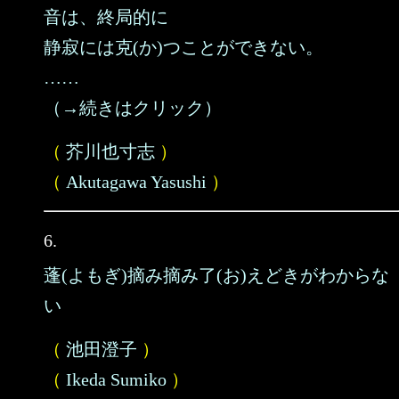
音は、終局的に
静寂には克(か)つことができない。
……
（→続きはクリック）
（
芥川也寸志
）
（
Akutagawa Yasushi
）
6.
蓬(よもぎ)摘み摘み了(お)えどきがわからな
い
（
池田澄子
）
（
Ikeda Sumiko
）