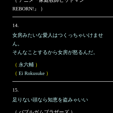
（ アニメ『家庭教師ヒットマン
REBORN!』 ）
14.
女房みたいな愛人はつくっちゃいけませ
ん。
そんなことするから女房が怒るんだ。
（
永六輔
）
（
Ei Rokusuke
）
15.
足りない頭なら知恵を盗みゃいい
（ バブルガムブラザーズ ）