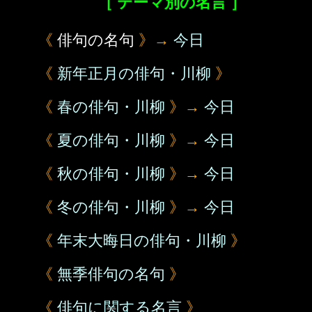
［ テーマ別の名言 ］
《
俳句の名句
》→
今日
《
新年正月の俳句・川柳
》
《
春の俳句・川柳
》→
今日
《
夏の俳句・川柳
》→
今日
《
秋の俳句・川柳
》→
今日
《
冬の俳句・川柳
》→
今日
《
年末大晦日の俳句・川柳
》
《
無季俳句の名句
》
《
俳句に関する名言
》