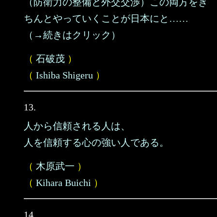
（防衛力の整備と外交交渉）この両方をき
ちんとやっていくことが日本にと……
（→続きはクリック）
（
石破茂
）
（
Ishiba Shigeru
）
13.
人から信頼される人は、
人を信頼する心の強い人である。
（
木原武一
）
（
Kihara Buichi
）
14.