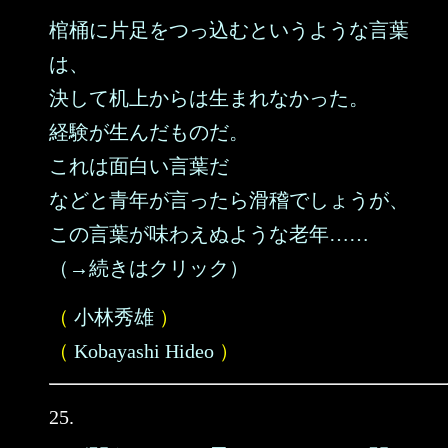
棺桶に片足をつっ込むというような言葉
は、
決して机上からは生まれなかった。
経験が生んだものだ。
これは面白い言葉だ
などと青年が言ったら滑稽でしょうが、
この言葉が味わえぬような老年……
（→続きはクリック）
（
小林秀雄
）
（
Kobayashi Hideo
）
25.