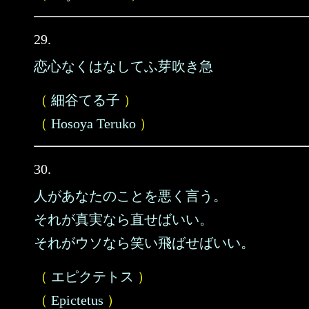
29.
恋心なくはなしてふ芽吹き急
（
細谷てる子
）
（
Hosoya Teruko
）
30.
人があなたのことを悪く言う。
それが真実なら直せばいい。
それがウソなら笑い飛ばせばいい。
（
エピクテトス
）
（
Epictetus
）