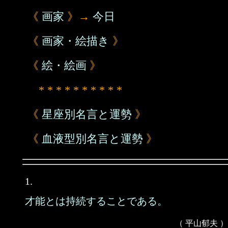
《
画家
》→
今日
《
画家・絵描き
》
《
絵・絵画
》
* * * * * * * * * *
《
星座別名言と運勢
》
《
血液型別名言と運勢
》
1.
才能とは持続することである。
（ 平山郁夫 ）