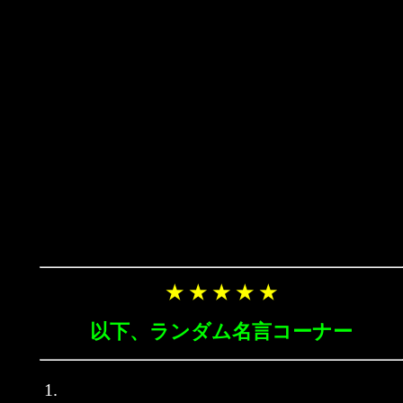
★ ★ ★ ★ ★
以下、ランダム名言コーナー
1.