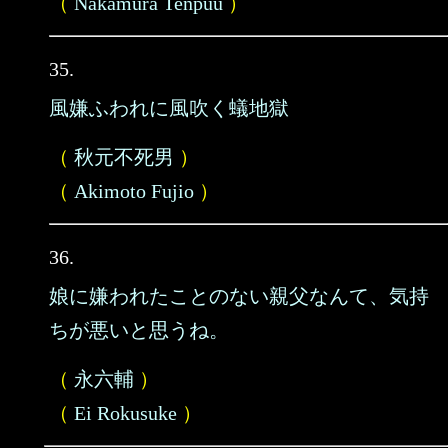
（
Nakamura Tenpuu
）
35.
風嫌ふわれに風吹く蟻地獄
（
秋元不死男
）
（
Akimoto Fujio
）
36.
娘に嫌われたことのない親父なんて、気持
ちが悪いと思うね。
（
永六輔
）
（
Ei Rokusuke
）