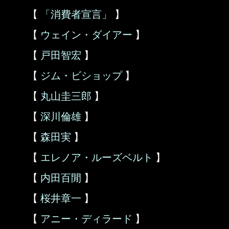
【
「消費者宣言」
】
【
ウェイン・ダイアー
】
【
戸田智宏
】
【
ジム・ビショップ
】
【
丸山圭三郎
】
【
深川倫雄
】
【
森田実
】
【
エレノア・ルーズベルト
】
【
内田百閒
】
【
桜井章一
】
【
アニー・ディラード
】