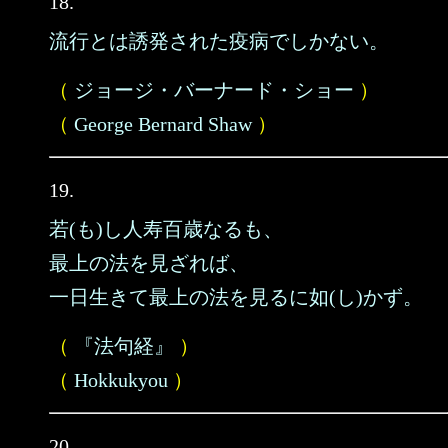
18.
流行とは誘発された疫病でしかない。
（
ジョージ・バーナード・ショー
）
（
George Bernard Shaw
）
19.
若(も)し人寿百歳なるも、
最上の法を見ざれば、
一日生きて最上の法を見るに如(し)かず。
（
『法句経』
）
（
Hokkukyou
）
20.