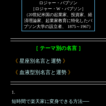
ロジャー・バブソン
［ロジャー・W・バブソン］
（20世紀米国の起業家、投資家、経
済理論家、起業家教育に特化したバ
ブソン大学の設立者、 1875～1967）
［ テーマ別の名言 ］
《
星座別名言と運勢
》
《
血液型別名言と運勢
》
1.
短時間で楽天家に変身できる方法──