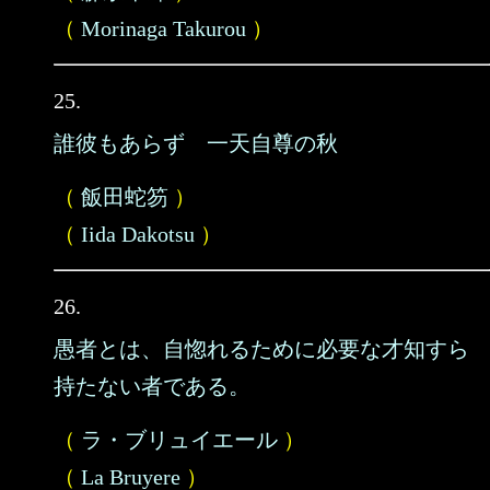
（
Morinaga Takurou
）
25.
誰彼もあらず 一天自尊の秋
（
飯田蛇笏
）
（
Iida Dakotsu
）
26.
愚者とは、自惚れるために必要な才知すら
持たない者である。
（
ラ・ブリュイエール
）
（
La Bruyere
）