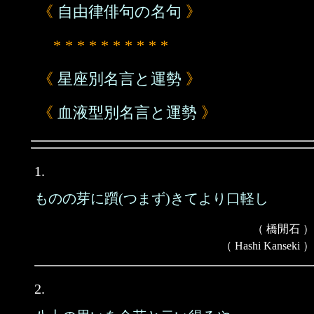
《
自由律俳句の名句
》
* * * * * * * * * *
《
星座別名言と運勢
》
《
血液型別名言と運勢
》
1.
ものの芽に躓(つまず)きてより口軽し
（ 橋閒石 ）
（ Hashi Kanseki ）
2.