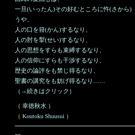
一旦(いったん)その好むところに忤(さから)
うや、
人の口を箝(かん)するなり、
人の肘を掣(せい)するなり、
人の思想をすらも束縛するなり、
人の信仰にすらも干渉するなり、
歴史の論評をも禁じ得るなり、
聖書の講究をも妨げ得るなり……
（→続きはクリック）
（
幸徳秋水
）
（
Koutoku Shuusui
）