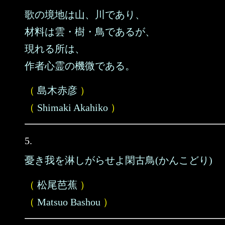
歌の境地は山、川であり、
材料は雲・樹・鳥であるが、
現れる所は、
作者心霊の機微である。
（
島木赤彦
）
（
Shimaki Akahiko
）
5.
憂き我を淋しがらせよ閑古鳥(かんこどり)
（
松尾芭蕉
）
（
Matsuo Bashou
）