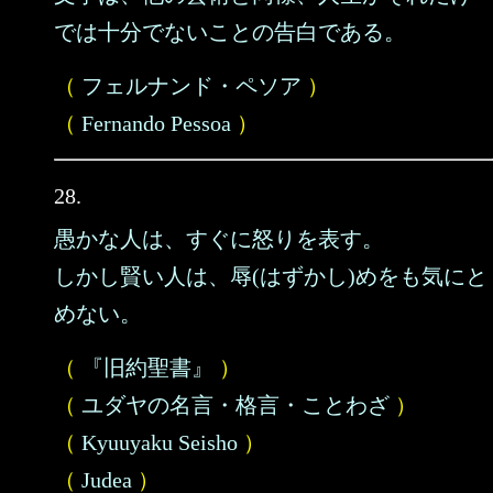
では十分でないことの告白である。
（
フェルナンド・ペソア
）
（
Fernando Pessoa
）
28.
愚かな人は、すぐに怒りを表す。
しかし賢い人は、辱(はずかし)めをも気にと
めない。
（
『旧約聖書』
）
（
ユダヤの名言・格言・ことわざ
）
（
Kyuuyaku Seisho
）
（
Judea
）