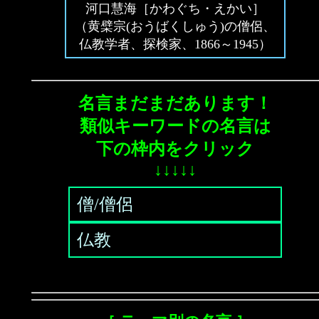
河口慧海［かわぐち・えかい］
（黄檗宗(おうばくしゅう)の僧侶、
仏教学者、探検家、1866～1945）
名言まだまだあります！
類似キーワードの名言は
下の枠内をクリック
↓↓↓↓↓
僧/僧侶
仏教