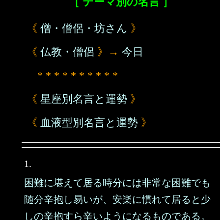
［ テーマ別の名言 ］
《
僧・僧侶・坊さん
》
《
仏教・僧侶
》→
今日
* * * * * * * * * *
《
星座別名言と運勢
》
《
血液型別名言と運勢
》
1.
困難に堪えて居る時分には非常な困難でも
随分辛抱し易いが、安楽に慣れて居ると少
しの辛抱すら辛いようになるものである。