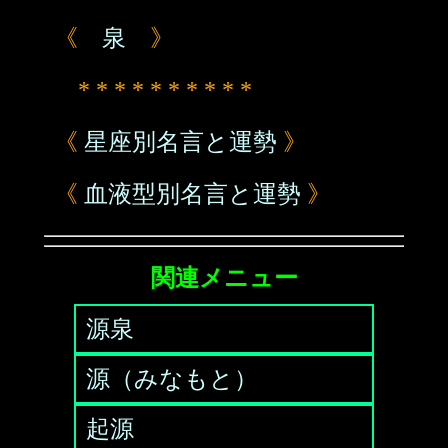
《
泉
》
* * * * * * * * * *
《
星座別名言と運勢
》
《
血液型別名言と運勢
》
関連メニュー
源泉
源（みなもと）
起源