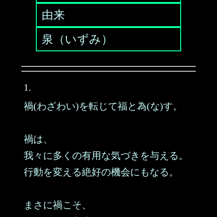
由来
泉（いずみ）
1.
禍(わざわい)を転じて福と為(な)す。
禍は、
我々に多くの有用な気づきを与える。
行動を変える絶好の機会にもなる。
まさに禍こそ、