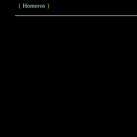
（
Homeros
）