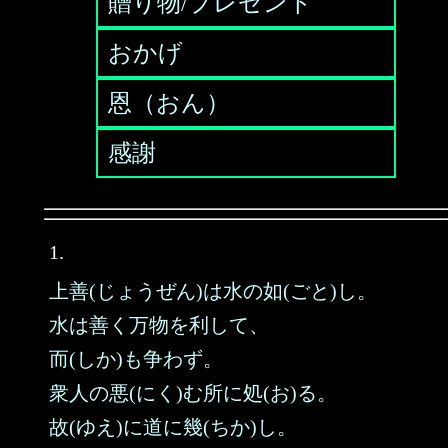
贈り物/プレゼント
おかげ
恩（おん）
感謝
1.
上善(じょうぜん)は水の如(ごと)し。
水は善く万物を利して、
而(しか)も争わず。
衆人の悪(にく)む所に処(お)る。
故(ゆえ)に道に幾(ちか)し。