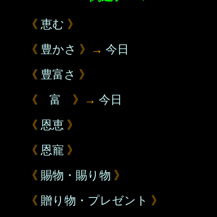
《
恵む
》
《
豊かさ
》→
今日
《
豊富さ
》
《
富
》→
今日
《
恩恵
》
《
恩寵
》
《
賜物・賜り物
》
《
贈り物・プレゼント
》