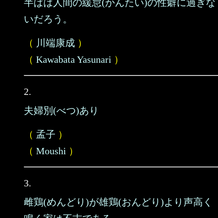
半ばは人間の緩怠(かんたい)の性癖に過ぎな
いだろう。
（
川端康成
）
（
Kawabata Yasunari
）
2.
夫婦別(べつ)あり
（
孟子
）
（
Moushi
）
3.
雌鶏(めんどり)が雄鶏(おんどり)より声高く