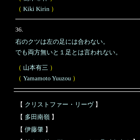
（
Kiki Kirin
）
36.
右のクツは左の足には合わない。
でも両方無いと１足とは言われない。
（
山本有三
）
（
Yamamoto Yuuzou
）
【
クリストファー・リーヴ
】
【
多田南嶺
】
【
伊藤肇
】