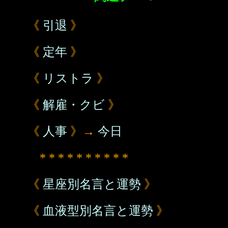
《
引退
》
《
定年
》
《
リストラ
》
《
解雇・クビ
》
《
人事
》→
今日
* * * * * * * * * *
《
星座別名言と運勢
》
《
血液型別名言と運勢
》