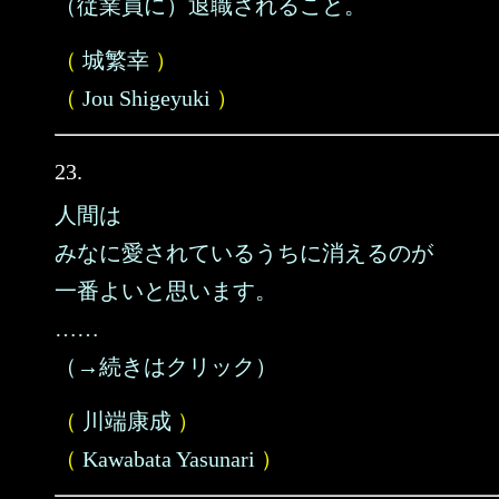
（従業員に）退職されること。
（
城繁幸
）
（
Jou Shigeyuki
）
23.
人間は
みなに愛されているうちに消えるのが
一番よいと思います。
……
（→続きはクリック）
（
川端康成
）
（
Kawabata Yasunari
）