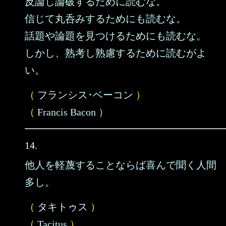
反論し論破するために読むな。
信じて丸呑みするためにも読むな。
話題や論題を見つけるためにも読むな。
しかし、熟考し熟慮するために読むがよ
い。
（
フランシス･ベーコン
）
（
Francis Bacon
）
14.
他人を軽蔑することならば喜んで聞く人間
多し。
（
タキトゥス
）
（
Tacitus
）