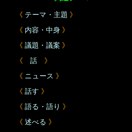
《
テーマ・主題
》
《
内容・中身
》
《
議題・議案
》
《
話
》
《
ニュース
》
《
話す
》
《
語る・語り
》
《
述べる
》