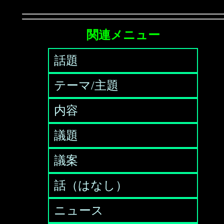
関連メニュー
話題
テーマ/主題
内容
議題
議案
話（はなし）
ニュース