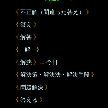
《
不正解（間違った答え）
》
《
答え
》
《
解答
》
《
解
》
《
解決
》→
今日
《
解決策・解決法・解決手段
》
《
問題解決
》
《
答える
》