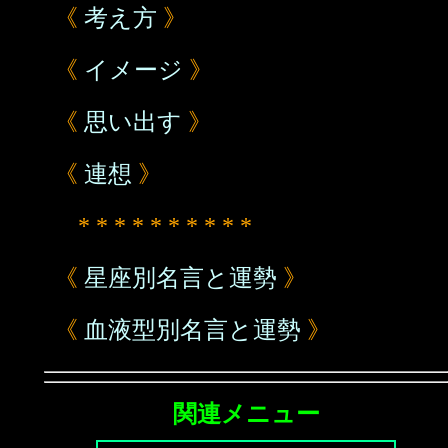
《
考え方
》
《
イメージ
》
《
思い出す
》
《
連想
》
* * * * * * * * * *
《
星座別名言と運勢
》
《
血液型別名言と運勢
》
関連メニュー