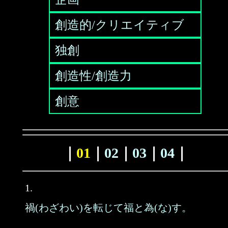
創造的/クリエイティブ
独創
創造性/創造力
創意
｜
01
｜
02
｜
03
｜
04
｜
1.
禍(わざわい)を転じて福と為(な)す。