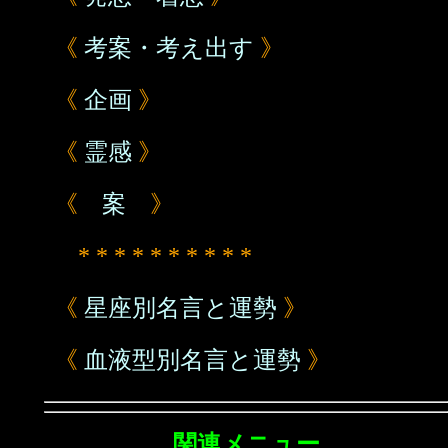
《
考案・考え出す
》
《
企画
》
《
霊感
》
《
案
》
* * * * * * * * * *
《
星座別名言と運勢
》
《
血液型別名言と運勢
》
関連メニュー