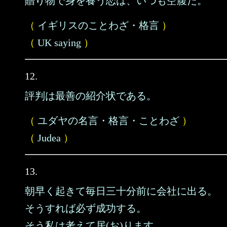
贈り物で身を養う恋は、いつも空腹だ。
（
イギリスのことわざ・格言
）
（
UK saying
）
12.
評判は最善の紹介状である。
（
ユダヤの名言・格言・ことわざ
）
（
Judea
）
13.
朝早く起きて毎日三十分前に会社に出る。
そうすれば必ず成功する。
そう私は考えて居(お)ります。