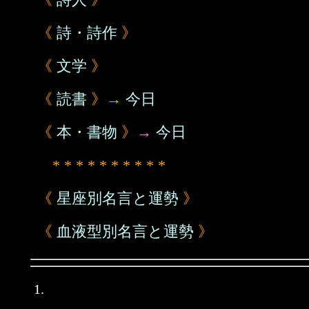
《
詩・詩作
》
《
文学
》
《
読書
》→
今日
《
本・書物
》→
今日
* * * * * * * * * *
《
星座別名言と運勢
》
《
血液型別名言と運勢
》
1.