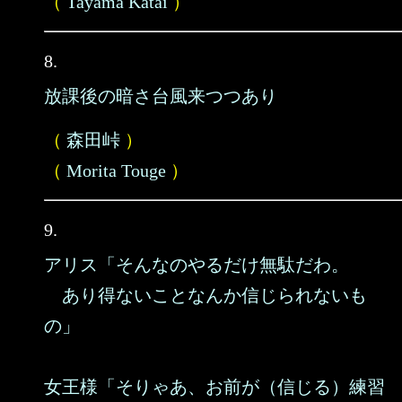
（
Tayama Katai
）
8.
放課後の暗さ台風来つつあり
（
森田峠
）
（
Morita Touge
）
9.
アリス「そんなのやるだけ無駄だわ。
あり得ないことなんか信じられないも
の」
女王様「そりゃあ、お前が（信じる）練習