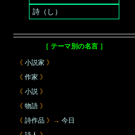
詩（し）
［ テーマ別の名言 ］
《
小説家
》
《
作家
》
《
小説
》
《
物語
》
《
詩作品
》→
今日
《
詩人
》