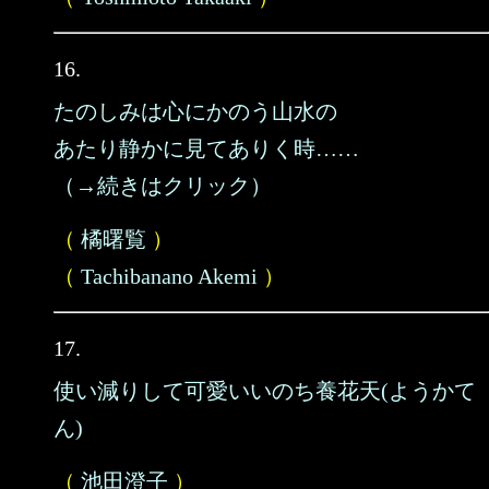
16.
たのしみは心にかのう山水の
あたり静かに見てありく時……
（→続きはクリック）
（
橘曙覧
）
（
Tachibanano Akemi
）
17.
使い減りして可愛いいのち養花天(ようかて
ん)
（
池田澄子
）