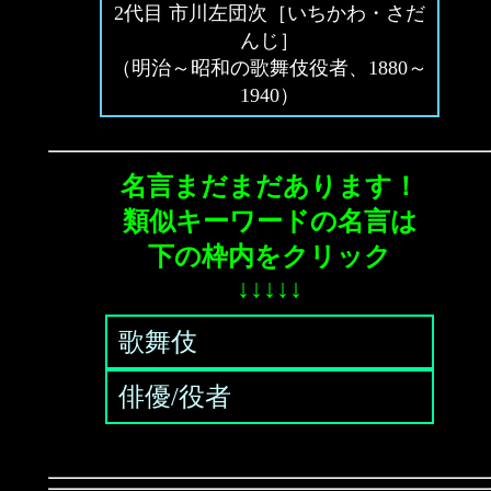
2代目 市川左団次［いちかわ・さだ
んじ］
（明治～昭和の歌舞伎役者、1880～
1940）
名言まだまだあります！
類似キーワードの名言は
下の枠内をクリック
↓↓↓↓↓
歌舞伎
俳優/役者