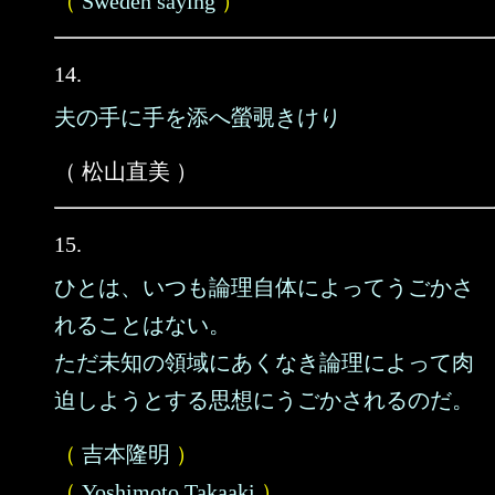
（
Sweden saying
）
14.
夫の手に手を添へ螢覗きけり
（ 松山直美 ）
15.
ひとは、いつも論理自体によってうごかさ
れることはない。
ただ未知の領域にあくなき論理によって肉
迫しようとする思想にうごかされるのだ。
（
吉本隆明
）
（
Yoshimoto Takaaki
）