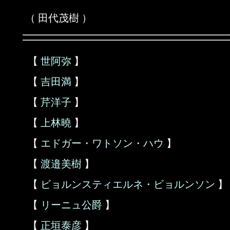
（ 田代茂樹 ）
【
世阿弥
】
【
吉田満
】
【
芹洋子
】
【
上林曉
】
【
エドガー・ワトソン・ハウ
】
【
渡邉美樹
】
【
ビョルンスティエルネ・ビョルンソン
】
【
リーニュ公爵
】
【
正垣泰彦
】