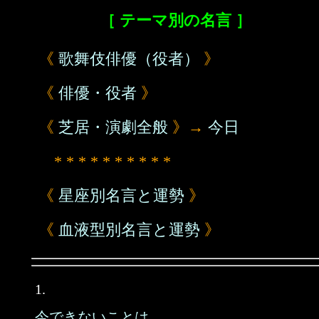
［ テーマ別の名言 ］
《
歌舞伎俳優（役者）
》
《
俳優・役者
》
《
芝居・演劇全般
》→
今日
* * * * * * * * * *
《
星座別名言と運勢
》
《
血液型別名言と運勢
》
1.
今できないことは