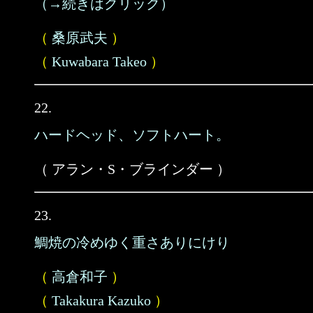
（→続きはクリック）
（
桑原武夫
）
（
Kuwabara Takeo
）
22.
ハードヘッド、ソフトハート。
（ アラン・S・ブラインダー ）
23.
鯛焼の冷めゆく重さありにけり
（
高倉和子
）
（
Takakura Kazuko
）