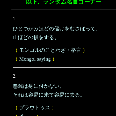
以下、ランダム名言コーナー
1.
ひとつかみほどの儲けをむさぼって、
山ほどの損をする。
（
モンゴルのことわざ・格言
）
（
Mongol saying
）
2.
悪銭は身に付かない。
それは容易に来て容易に去る。
（
プラウトゥス
）