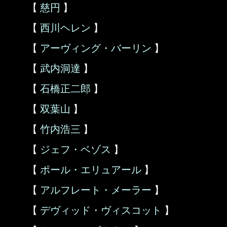
【
慈円
】
【
西川ヘレン
】
【
アーヴィング・バーリン
】
【
武内洞達
】
【
石橋正二郎
】
【
双葉山
】
【
竹内浩三
】
【
ジェフ・ベゾス
】
【
ポール・エリュアール
】
【
アルフレート・メーラー
】
【
デヴィッド・ヴィスコット
】