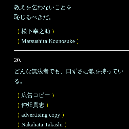
教えを乞わないことを
恥じるべきだ。
（
松下幸之助
）
（
Matsushita Kounosuke
）
20.
どんな無法者でも、口ずさむ歌を持ってい
る。
（
広告コピー
）
（
仲畑貴志
）
（
advertising copy
）
（
Nakahata Takashi
）