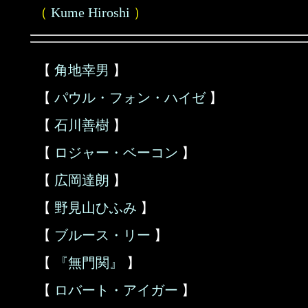
（
Kume Hiroshi
）
【
角地幸男
】
【
パウル・フォン・ハイゼ
】
【
石川善樹
】
【
ロジャー・ベーコン
】
【
広岡達朗
】
【
野見山ひふみ
】
【
ブルース・リー
】
【
『無門関』
】
【
ロバート・アイガー
】