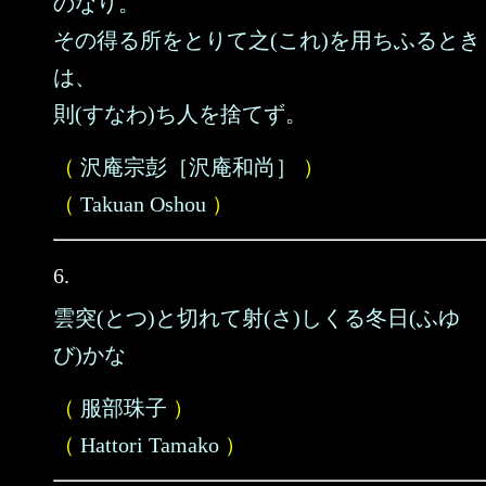
のなり。
その得る所をとりて之(これ)を用ちふるとき
は、
則(すなわ)ち人を捨てず。
（
沢庵宗彭［沢庵和尚］
）
（
Takuan Oshou
）
6.
雲突(とつ)と切れて射(さ)しくる冬日(ふゆ
び)かな
（
服部珠子
）
（
Hattori Tamako
）