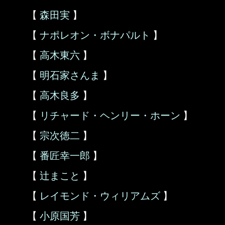
【
森田実
】
【
ナポレオン・ボナパルト
】
【
高木東六
】
【
明石家さんま
】
【
高木良多
】
【
リチャード・ヘンリー・ホーン
】
【
宗次徳二
】
【
番匠幸一郎
】
【
辻まこと
】
【
レイモンド・ウィリアムズ
】
【
小原国芳
】