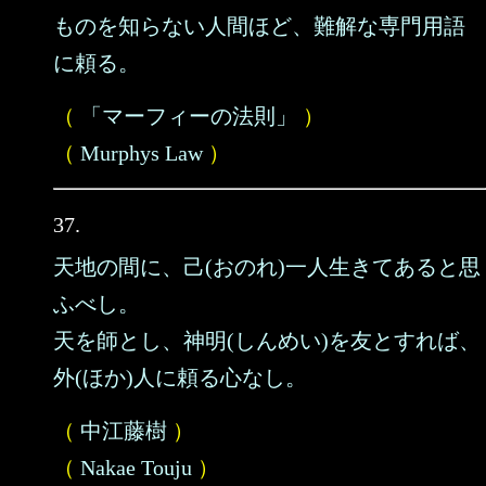
ものを知らない人間ほど、難解な専門用語
に頼る。
（
「マーフィーの法則」
）
（
Murphys Law
）
37.
天地の間に、己(おのれ)一人生きてあると思
ふべし。
天を師とし、神明(しんめい)を友とすれば、
外(ほか)人に頼る心なし。
（
中江藤樹
）
（
Nakae Touju
）