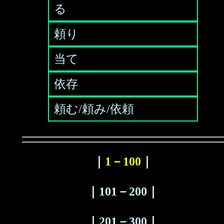
る
頼り
当て
依存
頼む/頼み/依頼
｜
1－100
｜
｜
101－200
｜
｜
201－300
｜