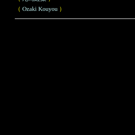
（
Ozaki Kouyou
）