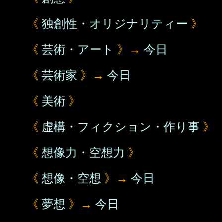
《
独創性・オリジナリティー
》
《
芸術・アート
》→
今日
《
芸術家
》→
今日
《
美術
》
《
虚構・フィクション・作り事
》
《
想像力・空想力
》
《
想像・空想
》→
今日
《
夢想
》→
今日