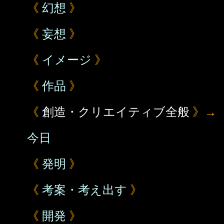
《
幻想
》
《
妄想
》
《
イメージ
》
《
作品
》
《
創造・クリエイティブ全般
》→
今日
《
発明
》
《
考案・考え出す
》
《
開発
》