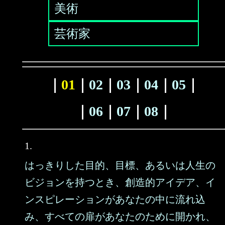
美術
芸術家
｜
01
｜
02
｜
03
｜
04
｜
05
｜
｜
06
｜
07
｜
08
｜
1.
はっきりした目的、目標、あるいは人生の
ビジョンを持つとき、創造的アイデア、イ
ンスピレーションがあなたの中に流れ込
み、すべての扉があなたのために開かれ、