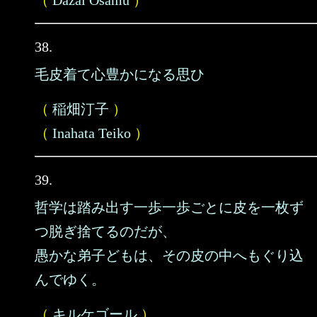
（
Dazai Osamu
）
38.
毛皮着て心豊かになる思ひ
（
稲畑汀子
）
（
Inahata Teiko
）
39.
哲学は踏み出す一歩一歩ごとに皮を一枚ず
つ脱ぎ捨てるのだが、
愚かな弟子どもは、その皮の中へもぐり込
んでゆく。
（
キルケゴール
）