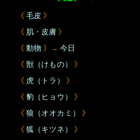
《
毛皮
》
《
肌・皮膚
》
《
動物
》→
今日
《
獣（けもの）
》
《
虎（トラ）
》
《
豹（ヒョウ）
》
《
狼（オオカミ）
》
《
狐（キツネ）
》