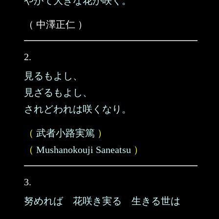
やがて大きな花が咲く。
（ 中澤正仁 ）
2.
見るもよし、
見ざるもよし、
されどわれは咲くなり。
（
武者小路実篤
）
（
Mushanokouji Saneatsu
）
3.
努めれば 花咲き実る 生きる世は