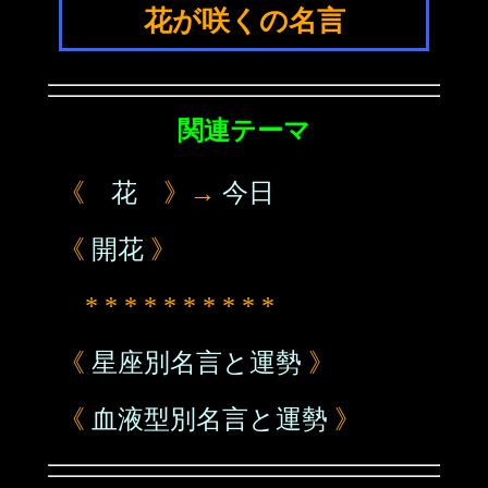
花が咲くの名言
関連テーマ
《
花
》→
今日
《
開花
》
* * * * * * * * * *
《
星座別名言と運勢
》
《
血液型別名言と運勢
》