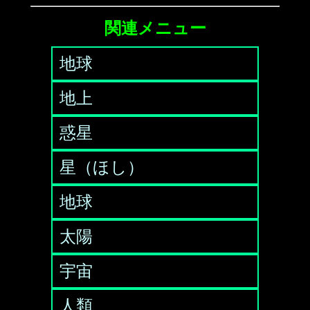
関連メニュー
地球
地上
惑星
星（ほし）
地球
太陽
宇宙
人類