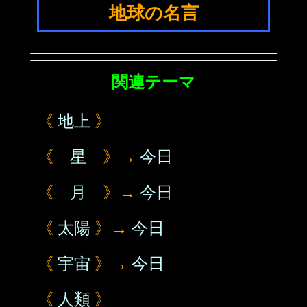
地球の名言
関連テーマ
《
地上
》
《
星
》→
今日
《
月
》→
今日
《
太陽
》→
今日
《
宇宙
》→
今日
《
人類
》