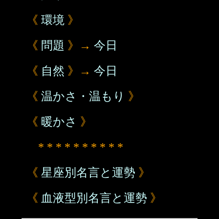
《
環境
》
《
問題
》→
今日
《
自然
》→
今日
《
温かさ・温もり
》
《
暖かさ
》
* * * * * * * * * *
《
星座別名言と運勢
》
《
血液型別名言と運勢
》