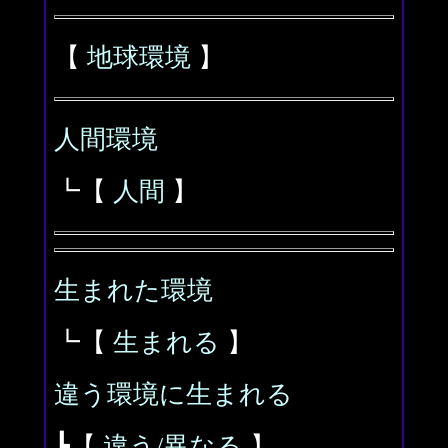
【
地球環境
】
人間環境
┗【
人間
】
生まれた環境
┗【
生まれる
】
違う環境に生まれる
┗【
違う/異なる
】