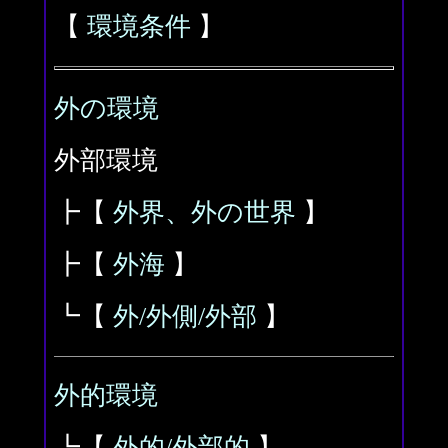
【
環境条件
】
外の環境
外部環境
┣【
外界、外の世界
】
┣【
外海
】
┗【
外/外側/外部
】
外的環境
┗【
外的/外部的
】