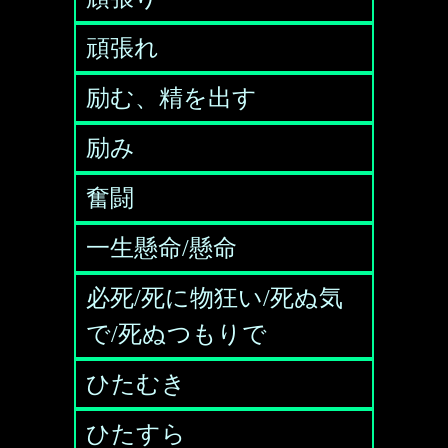
頑張れ
励む、精を出す
励み
奮闘
一生懸命/懸命
必死/死に物狂い/死ぬ気
で/死ぬつもりで
ひたむき
ひたすら