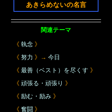
あきらめないの名言
関連テーマ
《
執念
》
《
努力
》→
今日
《
最善（ベスト）を尽くす
》
《
頑張る・頑張り
》
《
励む・励み
》
《
奮闘
》