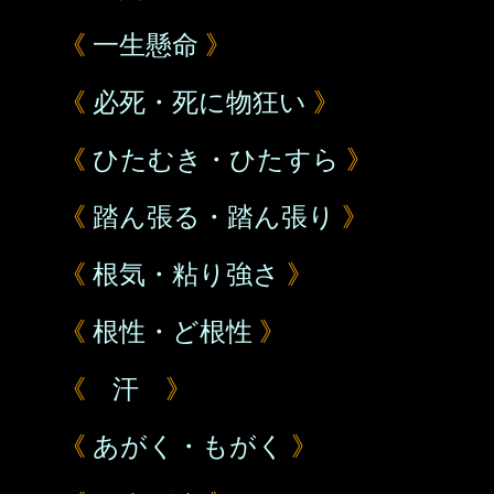
《
一生懸命
》
《
必死・死に物狂い
》
《
ひたむき・ひたすら
》
《
踏ん張る・踏ん張り
》
《
根気・粘り強さ
》
《
根性・ど根性
》
《
汗
》
《
あがく・もがく
》