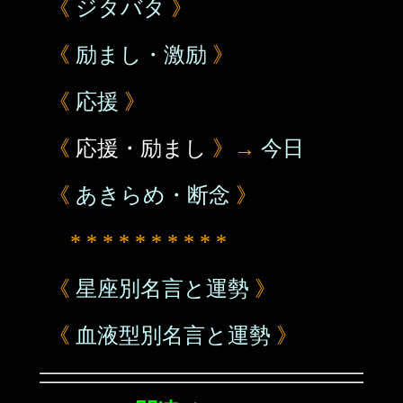
《
ジタバタ
》
《
励まし・激励
》
《
応援
》
《
応援・励まし
》→
今日
《
あきらめ・断念
》
* * * * * * * * * *
《
星座別名言と運勢
》
《
血液型別名言と運勢
》