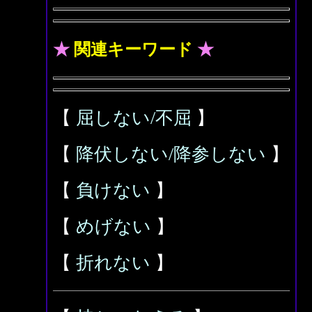
★
関連キーワード
★
【
屈しない/不屈
】
【
降伏しない/降参しない
】
【
負けない
】
【
めげない
】
【
折れない
】