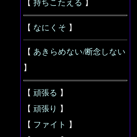
【
持ちこたえる
】
【
なにくそ
】
【
あきらめない/断念しない
】
【
頑張る
】
【
頑張り
】
【
ファイト
】