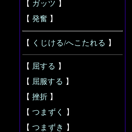
【
ガッツ
】
【
発奮
】
【
くじける/へこたれる
】
【
屈する
】
【
屈服する
】
【
挫折
】
【
つまずく
】
【
つまずき
】