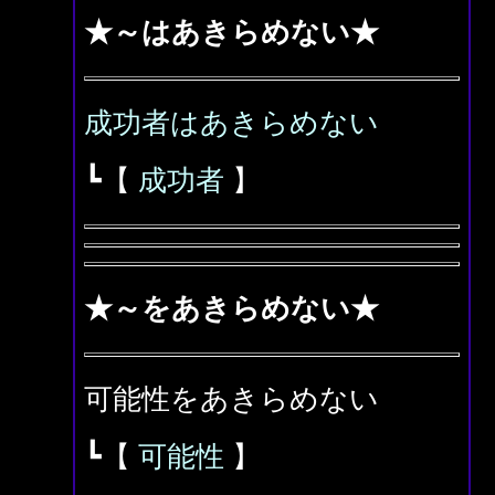
★～はあきらめない★
成功者はあきらめない
┗【
成功者
】
★～をあきらめない★
可能性をあきらめない
┗【
可能性
】