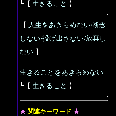
┗【
生きること
】
【
人生をあきらめない/断念
しない/投げ出さない/放棄し
ない
】
生きることをあきらめない
┗【
生きること
】
★
関連キーワード
★