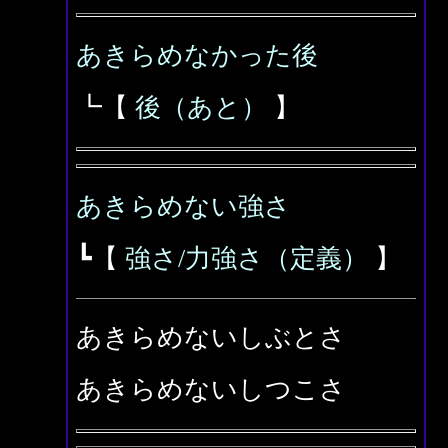
あきらめなかった後
┗【
後（あと）
】
あきらめない強さ
┗【
強さ/力強さ（定義）
】
あきらめないしぶとさ
あきらめないしつこさ