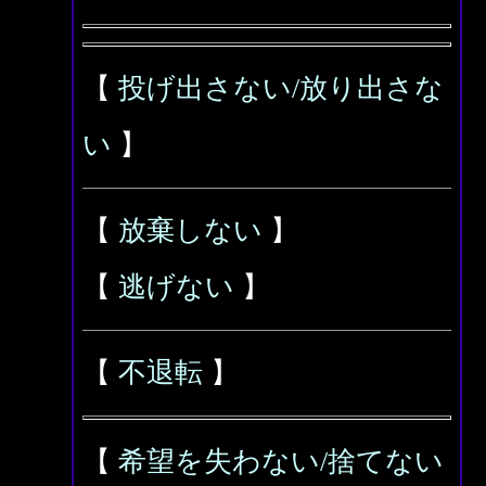
【
投げ出さない/放り出さな
い
】
【
放棄しない
】
【
逃げない
】
【
不退転
】
【
希望を失わない/捨てない