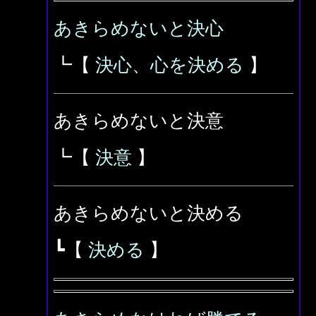
あきらめないと決心
┗【
決心、心を決める
】
あきらめないと決意
┗【
決意
】
あきらめないと決める
┗【
決める
】