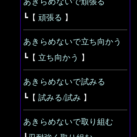
あきらめないで頑張る
┗【
頑張る
】
あきらめないで立ち向かう
┗【
立ち向かう
】
あきらめないで試みる
┗【
試みる/試み
】
あきらめないで取り組む