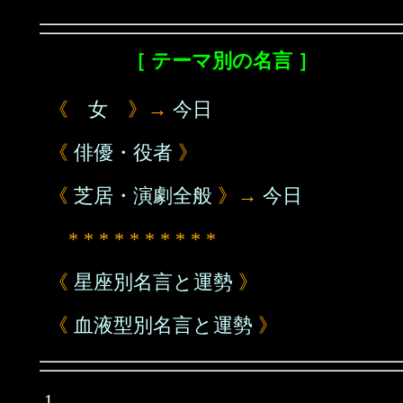
［ テーマ別の名言 ］
《
女
》→
今日
《
俳優・役者
》
《
芝居・演劇全般
》→
今日
* * * * * * * * * *
《
星座別名言と運勢
》
《
血液型別名言と運勢
》
1.