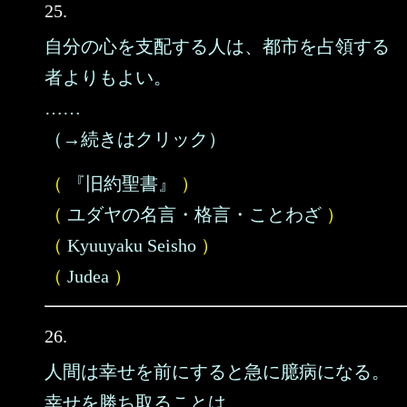
25.
自分の心を支配する人は、都市を占領する
者よりもよい。
……
（→続きはクリック）
（
『旧約聖書』
）
（
ユダヤの名言・格言・ことわざ
）
（
Kyuuyaku Seisho
）
（
Judea
）
26.
人間は幸せを前にすると急に臆病になる。
幸せを勝ち取ることは、