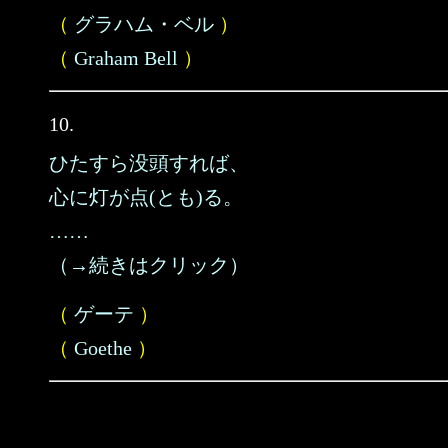
（
グラハム・ベル
）
（
Graham Bell
）
10.
ひたすら没頭すれば、
心に灯が点(とも)る。
……
（→続きはクリック）
（
ゲーテ
）
（
Goethe
）