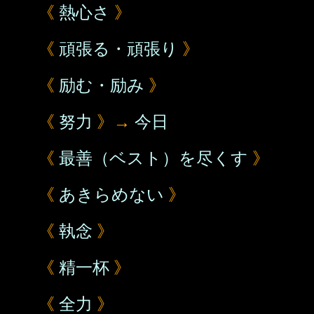
《
熱心さ
》
《
頑張る・頑張り
》
《
励む・励み
》
《
努力
》→
今日
《
最善（ベスト）を尽くす
》
《
あきらめない
》
《
執念
》
《
精一杯
》
《
全力
》