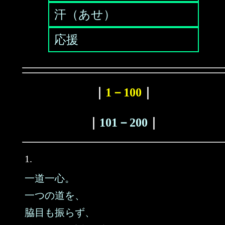
汗（あせ）
応援
｜
1－100
｜
｜
101－200
｜
1.
一道一心。
一つの道を、
脇目も振らず、