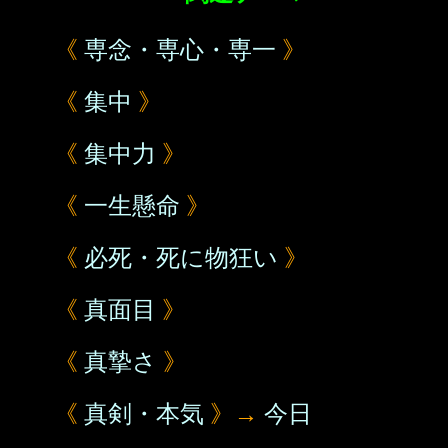
《
専念・専心・専一
》
《
集中
》
《
集中力
》
《
一生懸命
》
《
必死・死に物狂い
》
《
真面目
》
《
真摯さ
》
《
真剣・本気
》→
今日