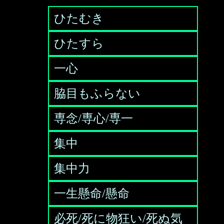
ひたむき
ひたすら
一心
脇目もふらない
専念/専心/専一
集中
集中力
一生懸命/懸命
必死/死に物狂い/死ぬ気