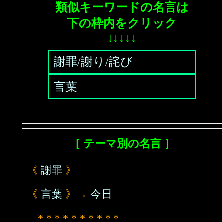
類似キーワードの名言は
下の枠内をクリック
↓↓↓↓↓
謝罪/謝り/詫び
言葉
［ テーマ別の名言 ］
《
謝罪
》
《
言葉
》→
今日
* * * * * * * * * *